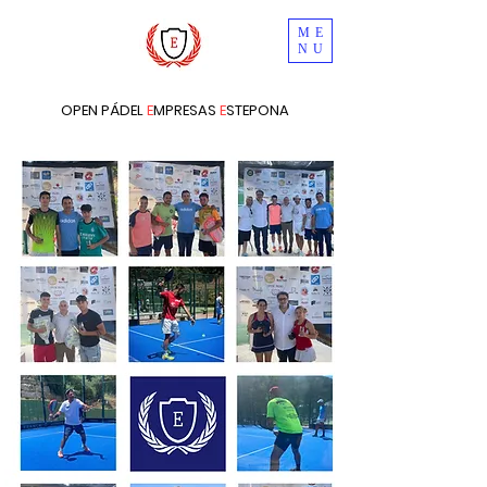
ME
NU
OPEN PÁDEL
E
MPRESAS
E
STEPONA